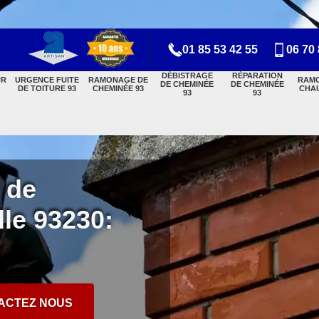
01 85 53 42 55
06 70 
DÉBISTRAGE
RÉPARATION
UR
URGENCE FUITE
RAMONAGE DE
RAM
DE CHEMINÉE
DE CHEMINÉE
DE TOITURE 93
CHEMINÉE 93
CHAU
93
93
 de
le 93230:
ACTEZ NOUS