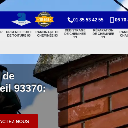
01 85 53 42 55
06 70 
DÉBISTRAGE
RÉPARATION
UR
URGENCE FUITE
RAMONAGE DE
RAM
DE CHEMINÉE
DE CHEMINÉE
DE TOITURE 93
CHEMINÉE 93
CHAU
93
93
 de
il 93370:
ACTEZ NOUS