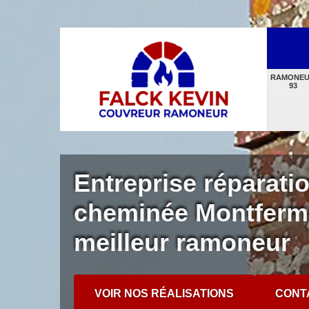
RAMONE
93
Entreprise réparati
cheminée Montferme
meilleur ramoneur
VOIR NOS RÉALISATIONS
CONT