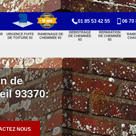
01 85 53 42 55
06 70 
DÉBISTRAGE
RÉPARATION
UR
URGENCE FUITE
RAMONAGE DE
RAM
DE CHEMINÉE
DE CHEMINÉE
DE TOITURE 93
CHEMINÉE 93
CHAU
93
93
on de
il 93370:
ACTEZ NOUS