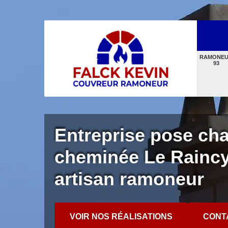
RAMONE
93
Entreprise pose ch
cheminée Le Raincy
artisan ramoneur
VOIR NOS RÉALISATIONS
CONT