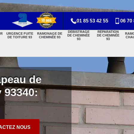
01 85 53 42 55
06 70 
DÉBISTRAGE
RÉPARATION
UR
URGENCE FUITE
RAMONAGE DE
RAM
DE CHEMINÉE
DE CHEMINÉE
DE TOITURE 93
CHEMINÉE 93
CHAU
93
93
apeau de
 93340:
ACTEZ NOUS