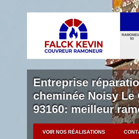
RAMONE
93
Entreprise réparati
cheminée Noisy Le
93160: meilleur ra
VOIR NOS RÉALISATIONS
CONT