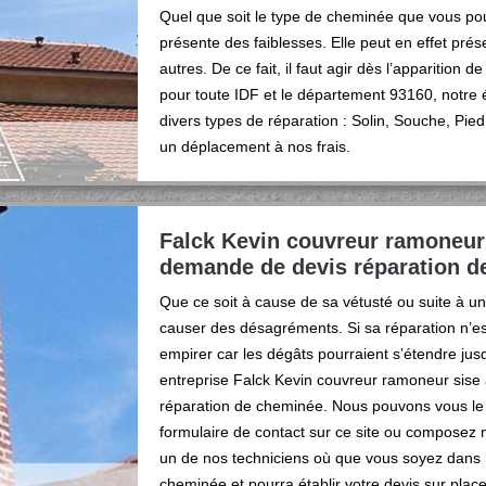
Quel que soit le type de cheminée que vous pouv
présente des faiblesses. Elle peut en effet pré
autres. De ce fait, il faut agir dès l’apparition 
pour toute IDF et le département 93160, notre
divers types de réparation : Solin, Souche, Pi
un déplacement à nos frais.
Falck Kevin couvreur ramoneur 
demande de devis réparation d
Que ce soit à cause de sa vétusté ou suite à 
causer des désagréments. Si sa réparation n’est
empirer car les dégâts pourraient s’étendre jusq
entreprise Falck Kevin couvreur ramoneur sise 
réparation de cheminée. Nous pouvons vous le 
formulaire de contact sur ce site ou composez
un de nos techniciens où que vous soyez dans le
cheminée et pourra établir votre devis sur place