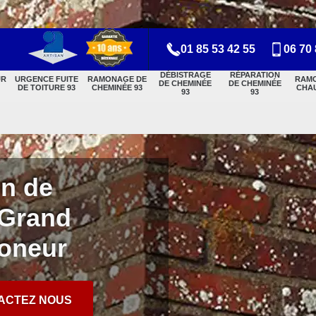
01 85 53 42 55
06 70 
DÉBISTRAGE
RÉPARATION
UR
URGENCE FUITE
RAMONAGE DE
RAM
DE CHEMINÉE
DE CHEMINÉE
DE TOITURE 93
CHEMINÉE 93
CHAU
93
93
on de
 Grand
moneur
ACTEZ NOUS